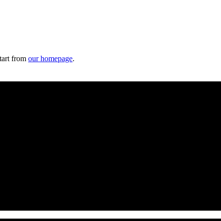
tart from
our homepage
.