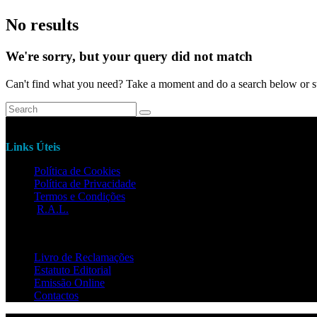
No results
We're sorry, but your query did not match
Can't find what you need? Take a moment and do a search below or s
Links Úteis
Política de Cookies
Política de Privacidade
Termos e Condições
R.A.L.
Livro de Reclamações
Estatuto Editorial
Emissão Online
Contactos