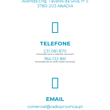
Avenida Eng. Tavares da Silva, nº 5
3780-203 ANADIA
TELEFONE
231 081 870
(chamada para a rede fixa nacional)
964 132 861
(chamada para a rede móvel nacional)
EMAIL
comercial@radioprovincia.pt