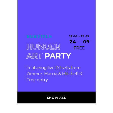
SUBTITLE
18.00 - 22.45
24 — 09
HUNGER
FREE
ART
PARTY
Featuring live DJ sets from
Zimmer, Marcia & Mitchell K.
Free entry.
SHOW ALL